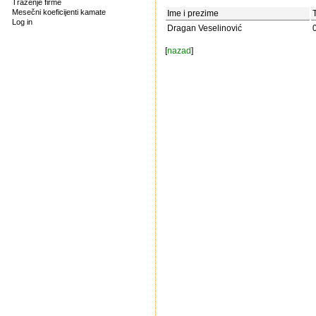
Traženje firme
Mesečni koeficijenti kamate
Ime i prezime
Log in
Dragan Veselinović
[
nazad
]