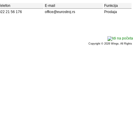
Telefon
E-mail
Funkcija
022 21 56 176
office@eurostroj.rs
Prodaja
Copyright © 2026 Wings. All Rights