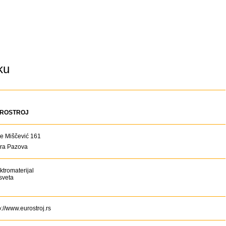
ku
ROSTROJ
e Miščević 161
ara Pazova
ktromaterijal
sveta
p://www.eurostroj.rs