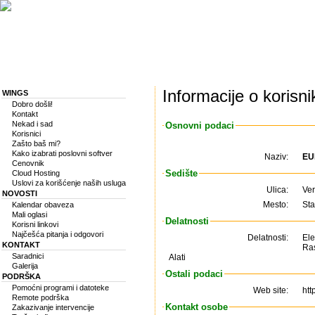
Informacije o korisni
WINGS
Dobro došli!
Kontakt
Nekad i sad
Osnovni podaci
Korisnici
Zašto baš mi?
Kako izabrati poslovni softver
Naziv:
EU
Cenovnik
Sedište
Cloud Hosting
Uslovi za korišćenje naših usluga
Ulica:
Ver
NOVOSTI
Mesto:
St
Kalendar obaveza
Mali oglasi
Delatnosti
Korisni linkovi
Najčešća pitanja i odgovori
Delatnosti:
Ele
KONTAKT
Ra
Saradnici
Alati
Galerija
Ostali podaci
PODRŠKA
Pomoćni programi i datoteke
Web site:
htt
Remote podrška
Kontakt osobe
Zakazivanje intervencije