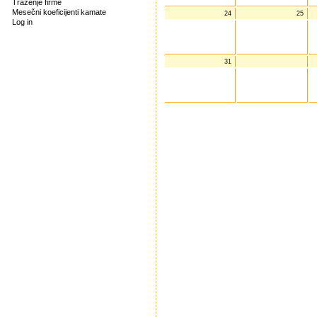
Traženje firme
Mesečni koeficijenti kamate
24
25
Log in
31