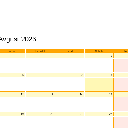
Avgust 2026.
Sreda
Cetvrtak
Petak
Subota
Ne
1
5
6
7
8
12
13
14
15
19
20
21
22