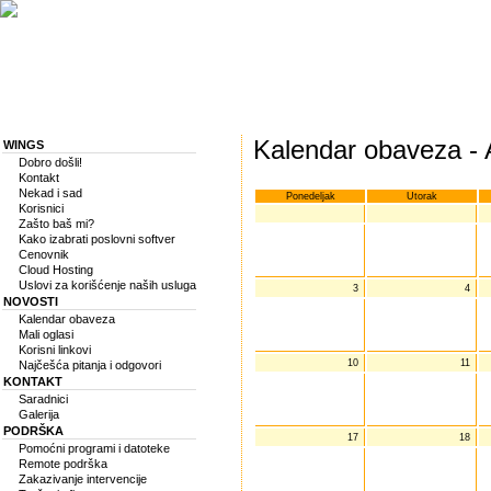
Kalendar obaveza - 
WINGS
Dobro došli!
Kontakt
Nekad i sad
Ponedeljak
Utorak
Korisnici
Zašto baš mi?
Kako izabrati poslovni softver
Cenovnik
Cloud Hosting
Uslovi za korišćenje naših usluga
3
4
NOVOSTI
Kalendar obaveza
Mali oglasi
Korisni linkovi
10
11
Najčešća pitanja i odgovori
KONTAKT
Saradnici
Galerija
PODRŠKA
17
18
Pomoćni programi i datoteke
Remote podrška
Zakazivanje intervencije