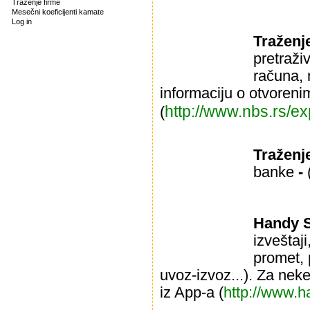
Traženje firme
Mesečni koeficijenti kamate
Log in
Traženj
pretraži
računa, 
informaciju o otvoren
http://www.nbs.rs/expo
(
Traženj
banke
-
Handy S
izveštaj
promet, p
uvoz-izvoz...). Za ne
iz App-a (
http://www.h