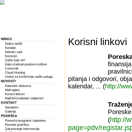
Korisni linkovi
WINGS
Dobro došli!
Kontakt
Nekad i sad
Poreska
Korisnici
Zašto baš mi?
finansij
Kako izabrati poslovni softver
Cenovnik
pravilnic
Cloud Hosting
Uslovi za korišćenje naših usluga
pitanja i odgovori, obj
NOVOSTI
kalendar, ... (
http://ww
Kalendar obaveza
Mali oglasi
Korisni linkovi
Najčešća pitanja i odgovori
KONTAKT
Traženj
Saradnici
Poreske
Galerija
PODRŠKA
http://
(
Pomoćni programi i datoteke
Remote podrška
page=pdv/registar.js
Zakazivanje intervencije