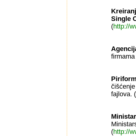
Kreiran
Single 
(
http://
Agencij
firmama 
Pirifor
čišćenje
fajlova. (
Minista
Ministar
(
http://