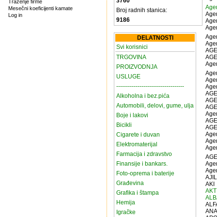
3760
Traženje firme
Age
Mesečni koeficijenti kamate
Broj radnih stanica:
Agen
Log in
9186
Age
Agen
Age
DELATNOSTI
Age
Svi korisnici
AGE
TRGOVINA
AGE
Age
PROIZVODNJA
Age
USLUGE
Agen
-----------------------------------
Agen
AGE
Alkoholna i bez.pića
AGE
Automobili, delovi, gume, ulja
AGE
Age
Boje i lakovi
AGE
Bicikli
AGE
Age
Cigarete i duvan
Age
Elektromaterijal
Agen
Farmacija i zdravstvo
AGE
Finansije i bankars.
Agen
Agen
Foto-oprema i baterije
AJI
Građevina
AKI
AKT
Grafika i štampa
ALB
Hemija
ALF
ANA
Igračke