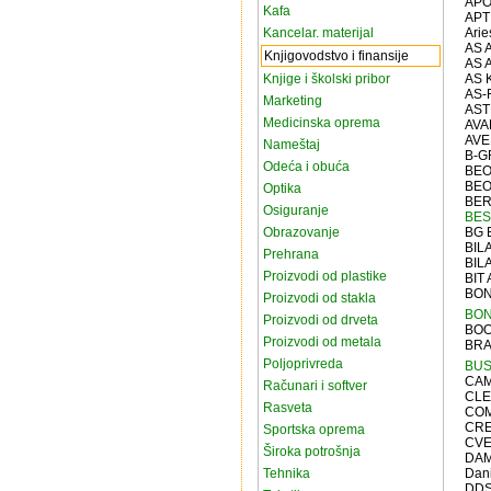
APO
Kafa
APT
Kancelar. materijal
Arie
AS 
Knjigovodstvo i finansije
AS 
Knjige i školski pribor
AS 
AS-
Marketing
AST
Medicinska oprema
AVA
AVE
Nameštaj
B-G
Odeća i obuća
BEO
BE
Optika
BER
Osiguranje
BES
Obrazovanje
BG 
BILA
Prehrana
BIL
Proizvodi od plastike
BIT
BON
Proizvodi od stakla
BON
Proizvodi od drveta
BOO
Proizvodi od metala
BRA
Poljoprivreda
BUS
CA
Računari i softver
CLE
Rasveta
COM
CR
Sportska oprema
CV
Široka potrošnja
DA
Tehnika
Dani
DDS