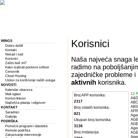
Korisnici
WINGS
Dobro došli!
Kontakt
Nekad i sad
Naša najveća snaga lež
Korisnici
Zašto baš mi?
radimo na poboljšanji
Kako izabrati poslovni softver
Cenovnik
zajedničke probleme i
Cloud Hosting
Uslovi za korišćenje naših usluga
aktivnih
korisnika.
NOVOSTI
Kalendar obaveza
12 
Mali oglasi
Broj APP korisnika:
A&D
Korisni linkovi
2317
ABC
Najčešća pitanja i odgovori
ABS
KONTAKT
Broj ostalih korisnika:
AFR
Saradnici
821
Agen
Galerija
AGE
Ukupan broj korisnika:
PODRŠKA
AGE
3138
Pomoćni programi i datoteke
Agen
Remote podrška
Broj instalacija:
AGE
Zakazivanje intervencije
Agen