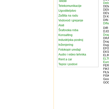
Tekstil
Delo
Telekomunikacije
DEM
DEN
Ugostiteljstvo
DEV
Zaštita na radu
DI 
DIN
Vodovod i grejanje
DIN
Alati
DIR
Šrafovska roba
DJO
Drag
Konsalting
DRA
Industrijska postroj
Drag
Inženjering
Duga
EF
Fotokopir uređaji
EKS
Audio i video tehnika
ELI
ELT
Rent a car
Euro
Tepisi i podovi
FER
FIKS
FIL
FIS
Good
GOO