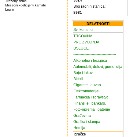
3624
Traženje firme
Mesečni koeficijenti kamate
Broj radnih stanica:
Log in
8981
DELATNOSTI
Svi korisnici
TRGOVINA
PROIZVODNJA
USLUGE
-----------------------------------
Alkoholna i bez.pića
Automobili, delovi, gume, ulja
Boje i lakovi
Bicikli
Cigarete i duvan
Elektromaterijal
Farmacija i zdravstvo
Finansije i bankars.
Foto-oprema i baterije
Građevina
Grafika i štampa
Hemija
Igračke