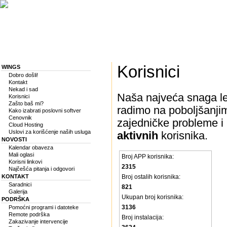
Korisnici
WINGS
Dobro došli!
Kontakt
Nekad i sad
Naša najveća snaga lež
Korisnici
Zašto baš mi?
radimo na poboljšanji
Kako izabrati poslovni softver
Cenovnik
zajedničke probleme i
Cloud Hosting
Uslovi za korišćenje naših usluga
aktivnih
korisnika.
NOVOSTI
Kalendar obaveza
Mali oglasi
Broj APP korisnika:
Korisni linkovi
2315
Najčešća pitanja i odgovori
KONTAKT
Broj ostalih korisnika:
Saradnici
821
Galerija
Ukupan broj korisnika:
PODRŠKA
3136
Pomoćni programi i datoteke
Remote podrška
Broj instalacija:
Zakazivanje intervencije