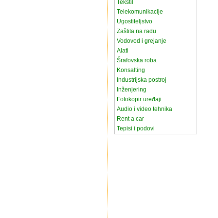
Tekstil
Telekomunikacije
Ugostiteljstvo
Zaštita na radu
Vodovod i grejanje
Alati
Šrafovska roba
Konsalting
Industrijska postroj
Inženjering
Fotokopir uređaji
Audio i video tehnika
Rent a car
Tepisi i podovi