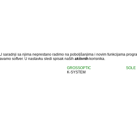
 U saradnji sa njima neprestano radimo na poboljšanjima i novim funkcijama progr
vamo softver. U nastavku sledi spisak naših
aktivnih
korisnika.
GROSSOPTIC
SOLE
K-SYSTEM