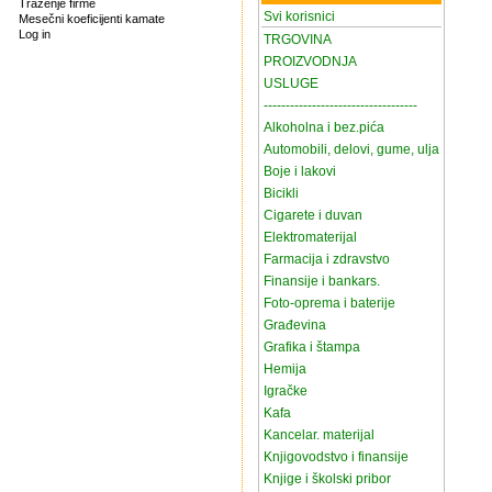
Traženje firme
Svi korisnici
Mesečni koeficijenti kamate
Log in
TRGOVINA
PROIZVODNJA
USLUGE
-----------------------------------
Alkoholna i bez.pića
Automobili, delovi, gume, ulja
Boje i lakovi
Bicikli
Cigarete i duvan
Elektromaterijal
Farmacija i zdravstvo
Finansije i bankars.
Foto-oprema i baterije
Građevina
Grafika i štampa
Hemija
Igračke
Kafa
Kancelar. materijal
Knjigovodstvo i finansije
Knjige i školski pribor