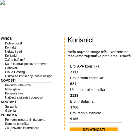
Korisnici
WINGS
Dobro došli!
Kontakt
Nekad i sad
Naša najveća snaga leži u korisnicima.
Korisnici
rešavamo zajedničke probleme i usavrša
Zašto baš mi?
Kako izabrati poslovni softver
Broj APP korisnika:
Cenovnik
Cloud Hosting
2317
Uslovi za korišćenje naših usluga
Broj ostalih korisnika:
NOVOSTI
821
Kalendar obaveza
Mali oglasi
Ukupan broj korisnika:
Korisni linkovi
3138
Najčešća pitanja i odgovori
Broj instalacija:
KONTAKT
Saradnici
3760
Galerija
Broj radnih stanica:
PODRŠKA
9186
Pomoćni programi i datoteke
Remote podrška
Zakazivanje intervencije
DELATNOSTI