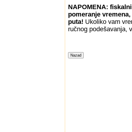
NAPOMENA: fiskalni 
pomeranje vremena, 
puta!
Ukoliko vam vre
ručnog podešavanja, ve