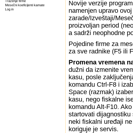
Traženje firme
Novije verzije progra
Mesečni koeficijenti kamate
namenjen upravo ovoj e
Log in
zarade/Izveštaji/Meseč
proizvoljan period (n
a sadrži neophodne po
Pojedine firme za mese
za sve radnike (F5 ili F
Promena vremena na 
dužni da izmenite vrem
kasu, posle zaključenja
komandu Ctrl-F8 i iza
Space (razmak) izaberit
kasu, nego fiskalne ise
komandu Alt-F10. Ako 
startovati dijagnosti
neki fiskalni uređaji 
koriguje je servis.