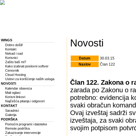
Novosti
WINGS
Dobro došli!
Kontakt
Nekad i sad
Korisnici
Datum
30.03.15
Zašto baš mi?
Naslov
Član 122
Kako izabrati poslovni softver
Cenovnik
Cloud Hosting
Uslovi za korišćenje naših usluga
Član 122. Zakona o r
NOVOSTI
Kalendar obaveza
zarada po Zakonu o r
Mali oglasi
potrebno: evidencija k
Korisni linkovi
Najčešća pitanja i odgovori
svaki obračun komando
KONTAKT
Saradnici
Ovaj izveštaj sadrži 
Galerija
izveštaja, za svaki obr
PODRŠKA
Pomoćni programi i datoteke
svojim potpisom potvrđ
Remote podrška
Zakazivanje intervencije