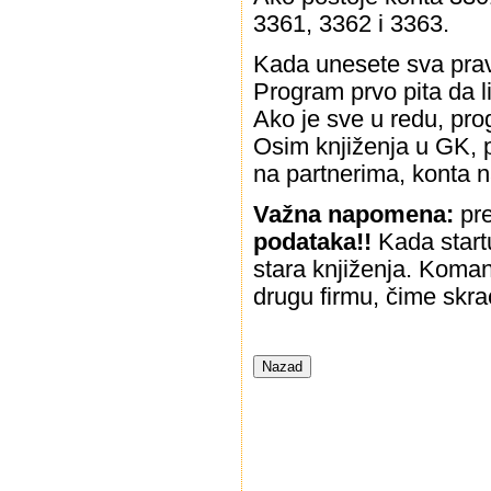
3361, 3362 i 3363.
Kada unesete sva prav
Program prvo pita da li 
Ako je sve u redu, pro
Osim knjiženja u GK, p
na partnerima, konta n
Važna napomena:
pre
podataka!!
Kada startu
stara knjiženja. Koman
drugu firmu, čime skra