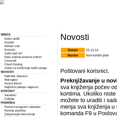
Novosti
WINGS
Dobro došli!
Kontakt
Nekad i sad
Korisnici
Datum
25.12.14
Zašto baš mi?
Naslov
Novi kontni plan
Kako izabrati poslovni softver
Cenovnik
Cloud Hosting
Uslovi za korišćenje naših usluga
Poštovani korisnici,
NOVOSTI
Kalendar obaveza
Preknjižavanje u novi
Mali oglasi
Korisni linkovi
sva knjiženja počev od
Najčešća pitanja i odgovori
KONTAKT
kontima. Ukoliko niste
Saradnici
Galerija
možete to uraditi i sa
PODRŠKA
menja sva knjiženja u 
Pomoćni programi i datoteke
Remote podrška
komanda F9 u Poslovan
Zakazivanje intervencije