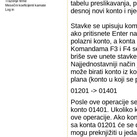
Traženje firme
tabelu preslikavanja, p
Mesečni koeficijenti kamate
desnoj novi konto i nje
Log in
Stavke se upisuju kom
ako pritisnete Enter n
polazni konto, a konta
Komandama F3 i F4 se 
briše sve unete stavke
Najjednostavniji način
može birati konto iz k
plana (konto u koji se
01201 -> 01401
Posle ove operacije s
konto 01401. Ukoliko k
ove operacije. Ako kon
sa konta 01201 će se d
mogu preknjižiti u jeda