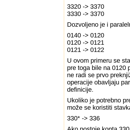
3320 -> 3370
3330 -> 3370
Dozvoljeno je i parale
0140 -> 0120
0120 -> 0121
0121 -> 0122
U ovom primeru se sta
pre toga bile na 0120 
ne radi se prvo prekn
operacije obavljaju par
definicije.
Ukoliko je potrebno pre
može se koristiti stav
330* -> 336
Ako postoje konta 3301